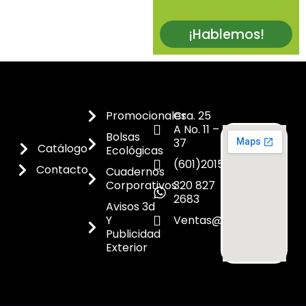
¡Hablemos!
Promocionales
Cra. 25
A No. 11 –
Bolsas
37
Catálogo
Ecológicas
(601)2015300
Contacto
Cuadernos
Corporativos
320 827
2683
Avisos 3d
Y
Ventas@dicoes.co
Publicidad
Exterior