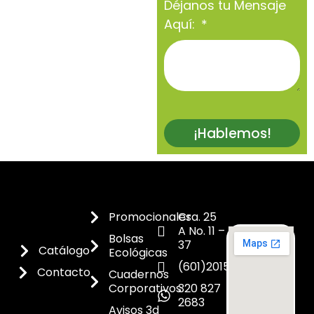
Déjanos tu Mensaje
Aquí:
¡Hablemos!
Promocionales
Cra. 25
A No. 11 –
Bolsas
37
Catálogo
Ecológicas
(601)2015300
Contacto
Cuadernos
Corporativos
320 827
2683
Avisos 3d