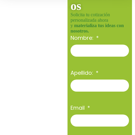
os
Solicita tu cotización
personalizada ahora
y
materializa tus ideas con
nosotros.
Nombre:
Apellido:
Email