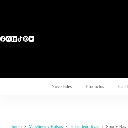
Novedades
Productos
Catál
Inicio
Maletines y Bolsos
Tulas deportivas
Sporty Bag 