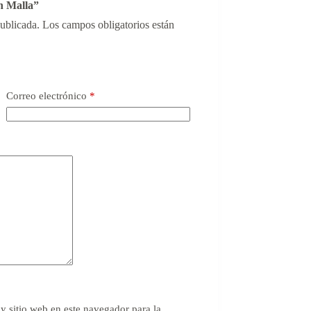
n Malla”
publicada.
Los campos obligatorios están
Correo electrónico
*
y sitio web en este navegador para la