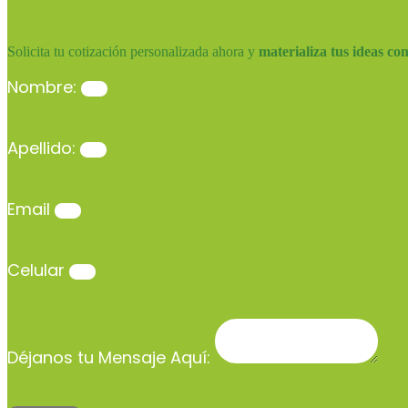
Solicita tu cotización personalizada ahora y
materializa tus ideas co
Nombre:
Apellido:
Email
Celular
Déjanos tu Mensaje Aquí: