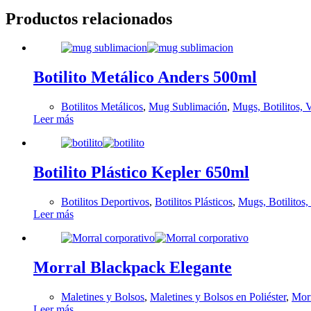
Productos relacionados
Botilito Metálico Anders 500ml
Botilitos Metálicos
,
Mug Sublimación
,
Mugs, Botilitos, 
Leer más
Botilito Plástico Kepler 650ml
Botilitos Deportivos
,
Botilitos Plásticos
,
Mugs, Botilitos
Leer más
Morral Blackpack Elegante
Maletines y Bolsos
,
Maletines y Bolsos en Poliéster
,
Mor
Leer más