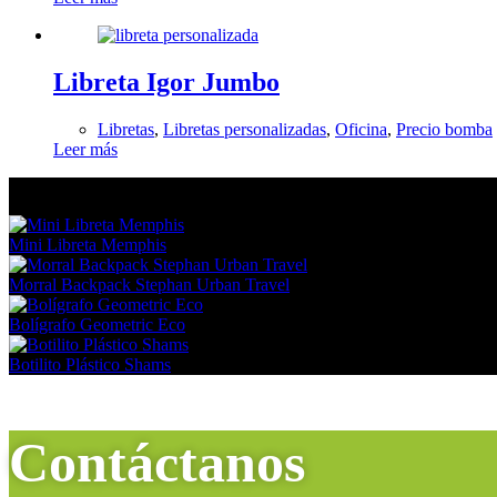
Libreta Igor Jumbo
Libretas
,
Libretas personalizadas
,
Oficina
,
Precio bomba
Leer más
En tendencia Ahora
Mini Libreta Memphis
Morral Backpack Stephan Urban Travel
Bolígrafo Geometric Eco
Botilito Plástico Shams
Contáctanos