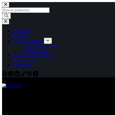
Saltar
al
Búsqueda
contenido
de
productos
Novedades
Productos
Catálogos Virtuales
Promos Mundial 2026
Novelties 2026
Catalogos promocionales
Sobre Nosotros
Contáctanos