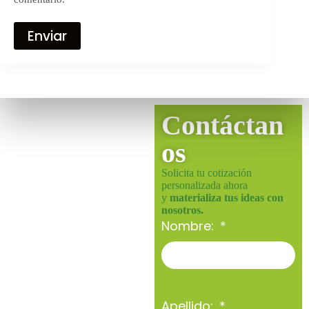
Enviar
Contáctan
os
Solicita tu cotización
personalizada ahora
y
materializa tus ideas con
nosotros.
Nombre:
Apellido: