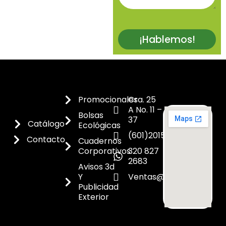
¡Hablemos!
Promocionales
Cra. 25
A No. 11 –
Bolsas
37
Catálogo
Ecológicas
(601)2015300
Contacto
Cuadernos
Corporativos
320 827
2683
Avisos 3d
Y
Ventas@dicoes.co
Publicidad
Exterior