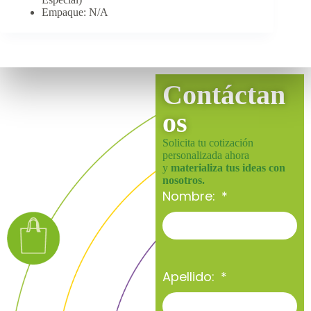
Empaque: N/A
Contáctan
os
Solicita tu cotización
personalizada ahora
y
materializa tus ideas con
nosotros.
Nombre:
Apellido: