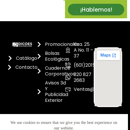
¡Hablemos!
Promocionales
Cra. 25
A No. 11 –
Bolsas
37
Catálogo
Ecológicas
(601)2015300
Contacto
Cuadernos
Corporativos
320 827
2683
Avisos 3d
Y
Ventas@dicoes.co
Publicidad
Exterior
We use cookies to ensure that we give you the best experience on
our website.