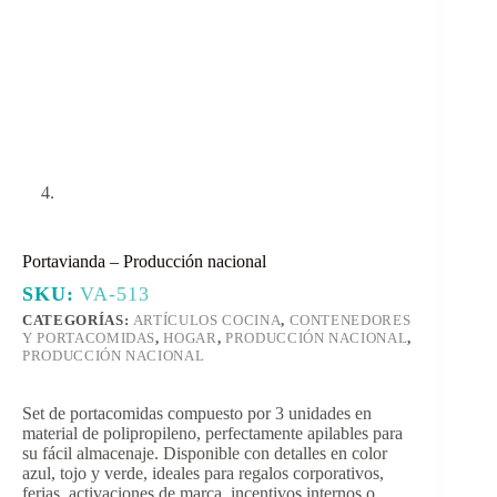
Portavianda – Producción nacional
SKU:
VA-513
CATEGORÍAS:
ARTÍCULOS COCINA
,
CONTENEDORES
Y PORTACOMIDAS
,
HOGAR
,
PRODUCCIÓN NACIONAL
,
PRODUCCIÓN NACIONAL
Set de portacomidas compuesto por 3 unidades en
material de polipropileno, perfectamente apilables para
su fácil almacenaje. Disponible con detalles en color
azul, tojo y verde, ideales para regalos corporativos,
ferias, activaciones de marca, incentivos internos o