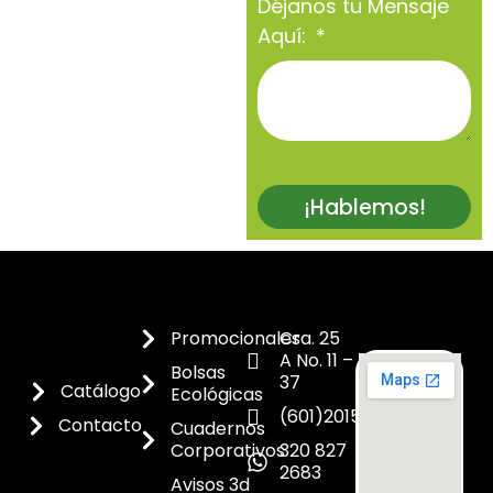
Déjanos tu Mensaje
Aquí:
¡Hablemos!
Promocionales
Cra. 25
A No. 11 –
Bolsas
37
Catálogo
Ecológicas
(601)2015300
Contacto
Cuadernos
Corporativos
320 827
2683
Avisos 3d