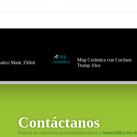
Mug Cerámica con Cuchara
alico Mask 350ml
Trump 10oz
Contáctanos
Solicita tu cotización personalizada ahora y
materializa tus i