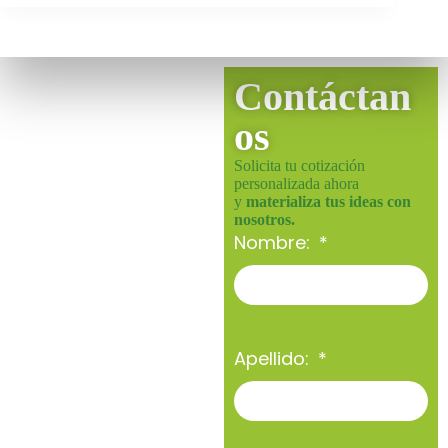
Contáctan
os
Solicita tu cotización
personalizada ahora
y
materializa tus ideas con
nosotros.
Nombre:
Apellido: