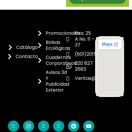
Promocionales
Cra. 25
A No. 11 –
Bolsas
37
Catálogo
Ecológicas
(601)2015300
Contacto
Cuadernos
Corporativos
320 827
2683
Avisos 3d
Y
Ventas@dicoes.co
Publicidad
Exterior