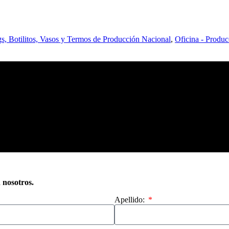
, Botilitos, Vasos y Termos de Producción Nacional
,
Oficina - Produ
n nosotros.
Apellido: