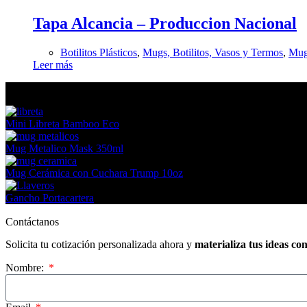
Tapa Alcancia – Produccion Nacional
Botilitos Plásticos
,
Mugs, Botilitos, Vasos y Termos
,
Mugs
Leer más
En tendencia Ahora
Mini Libreta Bamboo Eco
Mug Metalico Mask 350ml
Mug Cerámica con Cuchara Trump 10oz
Gancho Portacartera
Contáctanos
Solicita tu cotización personalizada ahora y
materializa tus ideas co
Nombre: