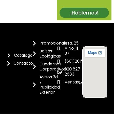
¡Hablemos!
Promocionales
Cra. 25
A No. 11 –
Bolsas
37
Catálogo
Ecológicas
(601)2015300
Contacto
Cuadernos
Corporativos
320 827
2683
Avisos 3d
Y
Ventas@dicoes.co
Publicidad
Exterior