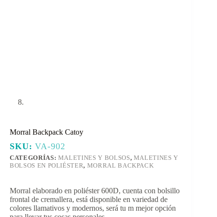
Morral Backpack Catoy
SKU:
VA-902
CATEGORÍAS:
MALETINES Y BOLSOS
,
MALETINES Y
BOLSOS EN POLIÉSTER
,
MORRAL BACKPACK
Morral elaborado en poliéster 600D, cuenta con bolsillo
frontal de cremallera, está disponible en variedad de
colores llamativos y modernos, será tu m mejor opción
para llevar tus cosas personales.