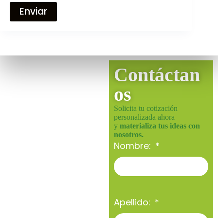
Enviar
Contáctan
os
Solicita tu cotización
personalizada ahora
y
materializa tus ideas con
nosotros.
Nombre:
Apellido: