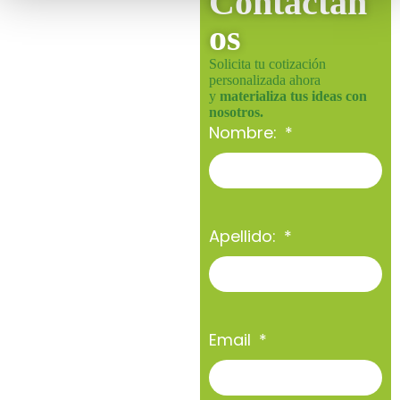
Contáctan
os
Solicita tu cotización
personalizada ahora
y
materializa tus ideas con
nosotros.
Nombre:
Apellido:
Email