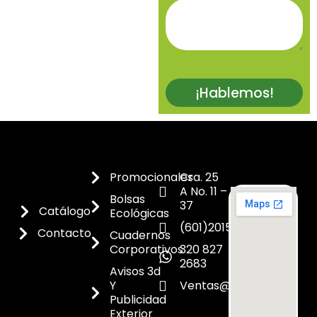
¡Hablemos!
Promocionales
Cra. 25
A No. 11 –
Bolsas
37
Catálogo
Ecológicas
(601)2015300
Contacto
Cuadernos
Corporativos
320 827
2683
Avisos 3d
Y
Ventas@dicoes.co
Publicidad
Exterior