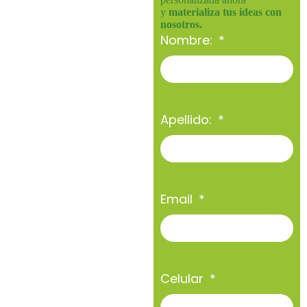
y
materializa tus ideas con
nosotros.
Nombre:
Apellido:
Email
Celular