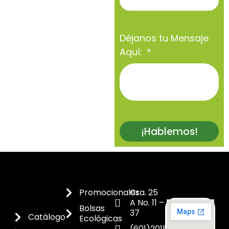
Déjanos tu Mensaje
Aquí:
¡Hablemos!
Promocionales
Cra. 25
A No. 11 –
Bolsas
37
Catálogo
Ecológicas
(601)2015300