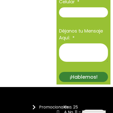
Celular
Déjanos tu Mensaje
Aquí:
¡Hablemos!
Promocionales
Cra. 25
A No. 11 –