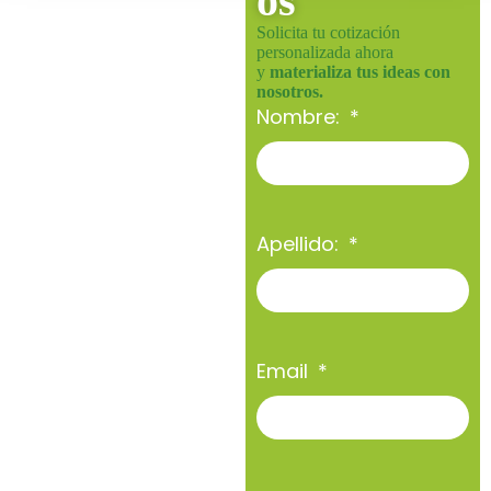
os
Solicita tu cotización
personalizada ahora
y
materializa tus ideas con
nosotros.
Nombre:
Apellido:
Email