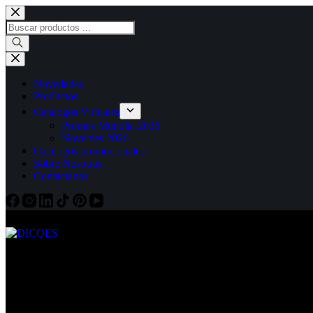
Saltar
al
Búsqueda
contenido
de
productos
Novedades
Productos
Catálogos Virtuales
Promos Mundial 2026
Novelties 2026
Catalogos promocionales
Sobre Nosotros
Contáctanos