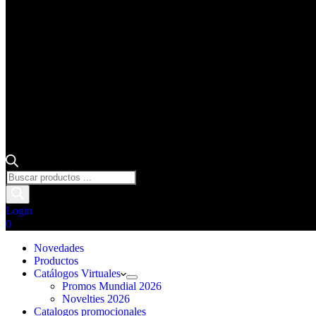
Búsqueda
de
productos
Login
Carro
0
de
Novedades
compra
Productos
Catálogos Virtuales
Promos Mundial 2026
Novelties 2026
Catalogos promocionales