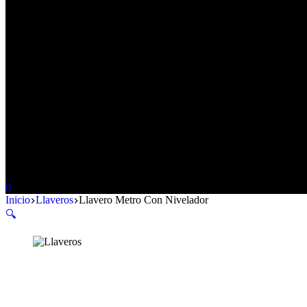
Carro
0
de
Inicio
Llaveros
Llavero Metro Con Nivelador
compra
🔍