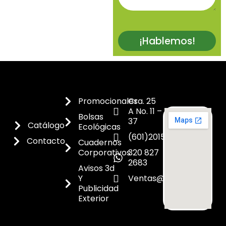
¡Hablemos!
Promocionales
Cra. 25
A No. 11 –
Bolsas
37
Catálogo
Ecológicas
(601)2015300
Contacto
Cuadernos
Corporativos
320 827
2683
Avisos 3d
Y
Ventas@dicoes.co
Publicidad
Exterior