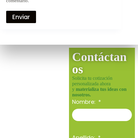
comentario.
Enviar
Contáctan
os
Solicita tu cotización
personalizada ahora
y
materializa tus ideas con
nosotros.
Nombre:
Apellido: