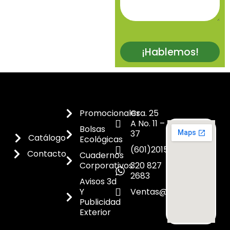
¡Hablemos!
Promocionales
Cra. 25
A No. 11 –
Bolsas
37
Catálogo
Ecológicas
(601)2015300
Contacto
Cuadernos
Corporativos
320 827
2683
Avisos 3d
Y
Ventas@dicoes.co
Publicidad
Exterior