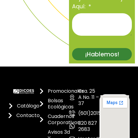
Aquí:
¡Hablemos!
Promocionales
Cra. 25
A No. 11 –
Bolsas
37
Catálogo
Ecológicas
(601)2015300
Contacto
Cuadernos
Corporativos
320 827
2683
Avisos 3d