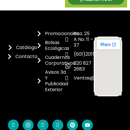
Promocionales
Cra. 25
A No. 11 –
Bolsas
37
Catálogo
Ecológicas
(601)2015300
Contacto
Cuadernos
Corporativos
320 827
2683
Avisos 3d
Y
Ventas@dicoes.co
Publicidad
Exterior