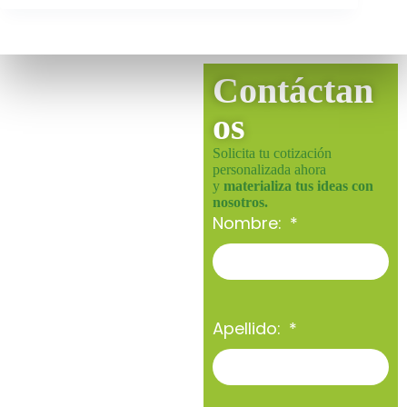
Contáctan
os
Solicita tu cotización
personalizada ahora
y
materializa tus ideas con
nosotros.
Nombre:
Apellido: