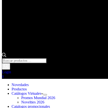
Búsqueda
de
productos
Login
Carro
0
de
compra
Novedades
Productos
Catálogos Virtuales
Promos Mundial 2026
Novelties 2026
Catalogos promocionales