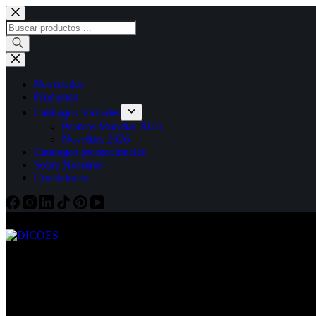
Saltar
al
Búsqueda
contenido
de
productos
Novedades
Productos
Catálogos Virtuales
Promos Mundial 2026
Novelties 2026
Catalogos promocionales
Sobre Nosotros
Contáctanos