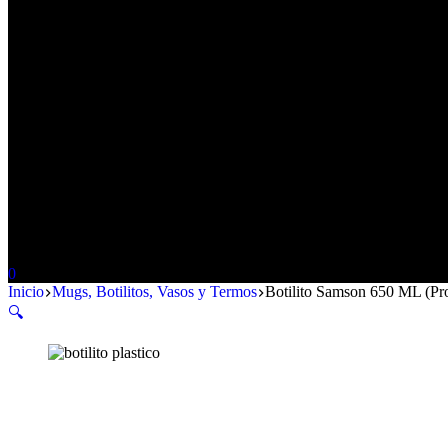
Carro
0
de
Inicio
Mugs, Botilitos, Vasos y Termos
Botilito Samson 650 ML (Pr
compra
🔍