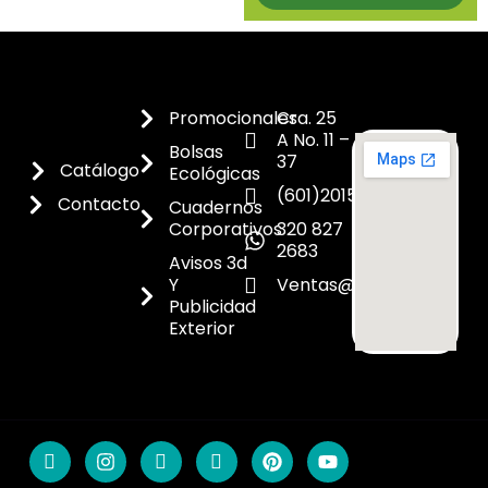
Promocionales
Cra. 25
A No. 11 –
Bolsas
37
Catálogo
Ecológicas
(601)2015300
Contacto
Cuadernos
Corporativos
320 827
2683
Avisos 3d
Y
Ventas@dicoes.co
Publicidad
Exterior