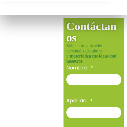
Contáctan
os
Solicita tu cotización
personalizada ahora
y
materializa tus ideas con
nosotros.
Nombre:
Apellido: