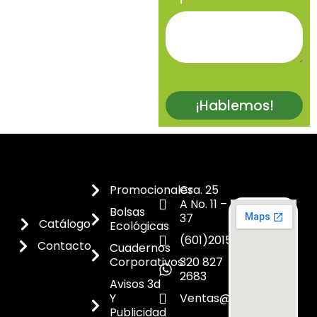
¡Hablemos!
Promocionales
Cra. 25
A No. 11 –
Bolsas
37
Catálogo
Ecológicas
(601)2015300
Contacto
Cuadernos
Corporativos
320 827
2683
Avisos 3d
Y
Ventas@dicoes.co
Publicidad