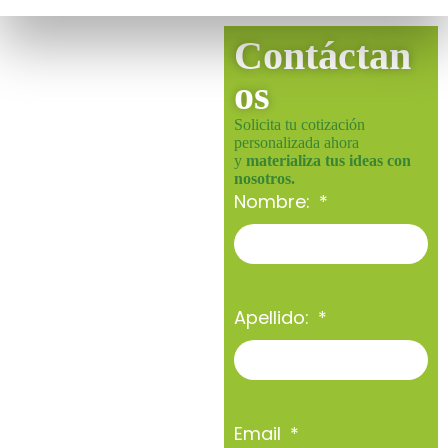
Contáctan
os
Solicita tu cotización
personalizada ahora
y
materializa tus ideas con
nosotros.
Nombre:
Apellido:
Email