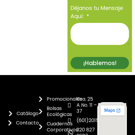
Déjanos tu Mensaje
Aquí:
¡Hablemos!
Promocionales
Cra. 25
A No. 11 –
Bolsas
37
Catálogo
Ecológicas
(601)2015300
Contacto
Cuadernos
Corporativos
320 827