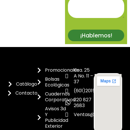
¡Hablemos!
Promocionales
Cra. 25
A No. 11 –
Bolsas
37
Catálogo
Ecológicas
(601)2015300
Contacto
Cuadernos
Corporativos
320 827
2683
Avisos 3d
Y
Ventas@dicoes.co
Publicidad
Exterior