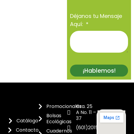
Déjanos tu Mensaje
Aquí:
¡Hablemos!
Promocionales
Cra. 25
A No. 11 –
Bolsas
37
Catálogo
Ecológicas
(601)2015300
Contacto
Cuadernos