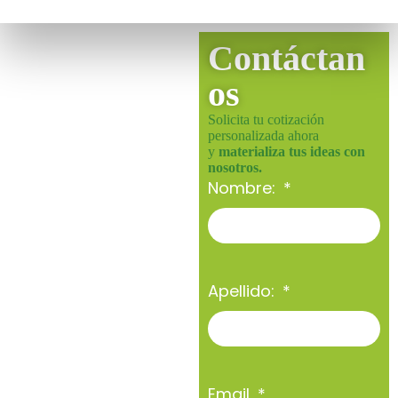
Contáctan
os
Solicita tu cotización
personalizada ahora
y
materializa tus ideas con
nosotros.
Nombre:
Apellido:
Email