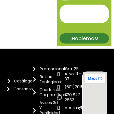
¡Hablemos!
Promocionales
Cra. 25
A No. 11 –
Bolsas
37
Catálogo
Ecológicas
(601)2015300
Contacto
Cuadernos
Corporativos
320 827
2683
Avisos 3d
Y
Ventas@dicoes.co
Publicidad