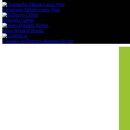
Destapador Eléctrico para Vino
Bolígrafo Calvin
Metro Retráctil Button
Cargador Inalámbrico Bamboo Square