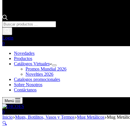
Login
0
Novedades
Productos
Catálogos Virtuales
Promos Mundial 2026
Novelties 2026
Catalogos promocionales
Sobre Nosotros
Contáctanos
Menú
0
Inicio
Mugs, Botilitos, Vasos y Termos
Mug Metálicos
Mug Metálic
🔍