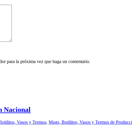
ador para la próxima vez que haga un comentario.
n Nacional
otilitos, Vasos y Termos
,
Mugs, Botilitos, Vasos y Termos de Producc