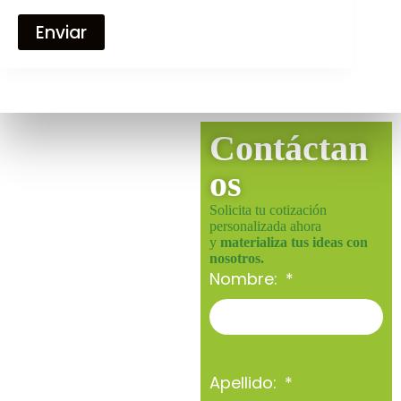
Enviar
Contáctan
os
Solicita tu cotización
personalizada ahora
y
materializa tus ideas con
nosotros.
Nombre:
Apellido: