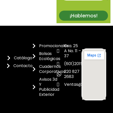
¡Hablemos!
Promocionales
Cra. 25
A No. 11 –
Bolsas
37
Catálogo
Ecológicas
(601)2015300
Contacto
Cuadernos
Corporativos
320 827
2683
Avisos 3d
Y
Ventas@dicoes.co
Publicidad
Exterior