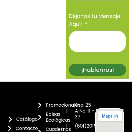
Déjanos tu Mensaje
Aquí:
¡Hablemos!
Promocionales
Cra. 25
A No. 11 –
Bolsas
37
Catálogo
Ecológicas
(601)2015300
Contacto
Cuadernos