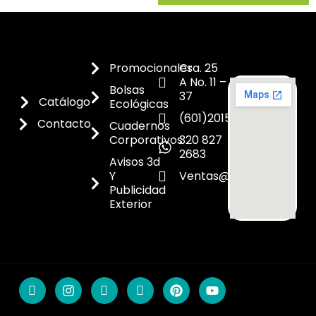
Promocionales
Cra. 25
A No. 11 –
Bolsas
37
Catálogo
Ecológicas
(601)2015300
Contacto
Cuadernos
Corporativos
320 827
2683
Avisos 3d
Y
Ventas@dicoes.co
Publicidad
Exterior