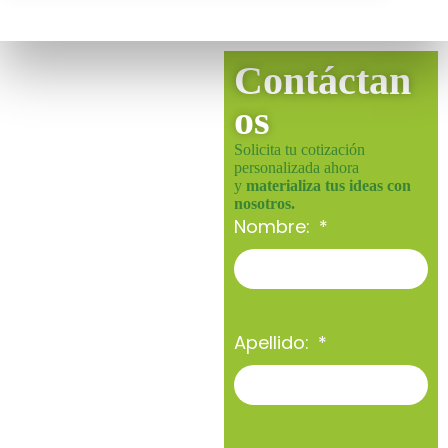
Contáctan
os
Solicita tu cotización
personalizada ahora
y
materializa tus ideas con
nosotros.
Nombre:
Apellido: