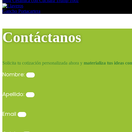
Mug Cerámica con Cuchara Trump 10oz
Gancho Portacartera
Contáctanos
Solicita tu cotización personalizada ahora y
materializa tus ideas co
Nombre:
Apellido:
Email