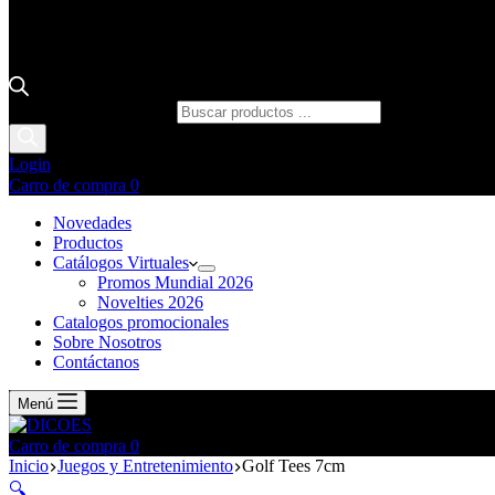
Búsqueda de productos
Login
Carro de compra
0
Novedades
Productos
Catálogos Virtuales
Promos Mundial 2026
Novelties 2026
Catalogos promocionales
Sobre Nosotros
Contáctanos
Menú
Carro de compra
0
Inicio
Juegos y Entretenimiento
Golf Tees 7cm
🔍