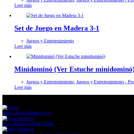
Leer más
Set de Juego en Madera 3-1
Juegos y Entretenimiento
Leer más
Minidominó (Ver Estuche minidominó
Juegos y Entretenimiento
,
Juegos y Entretenimiento - Pr
Leer más
En tendencia Ahora
Mini Libreta Bamboo Eco
Mug Metalico Mask 350ml