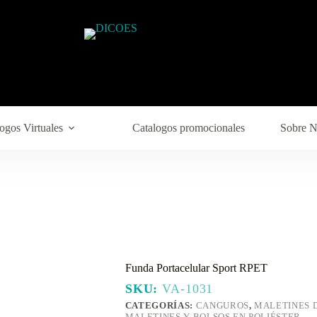
ogos Virtuales
Catalogos promocionales
Sobre N
Funda Portacelular Sport RPET
SKU:
VA-1031
CATEGORÍAS:
CANGUROS
,
MALETINES 
MALETINES Y BOLSOS EN POLIÉSTER