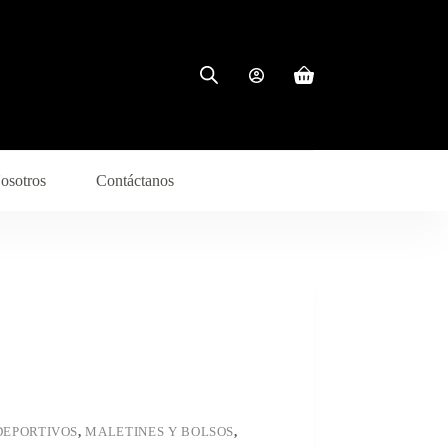
Carro
de
compra
osotros
Contáctanos
DEPORTIVOS
,
MALETINES Y BOLSOS
,