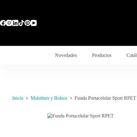
Saltar
al
contenido
Novedades
Productos
Catál
Inicio
Maletines y Bolsos
Funda Portacelular Sport RPET