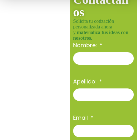
os
Solicita tu cotización
personalizada ahora
y
materializa tus ideas con
nosotros.
Nombre:
Apellido:
Email