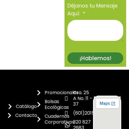
Déjanos tu Mensaje
Aquí:
¡Hablemos!
Promocionales
Cra. 25
A No. 11 –
Bolsas
37
Catálogo
Ecológicas
(601)2015300
Contacto
Cuadernos
Corporativos
320 827
2683