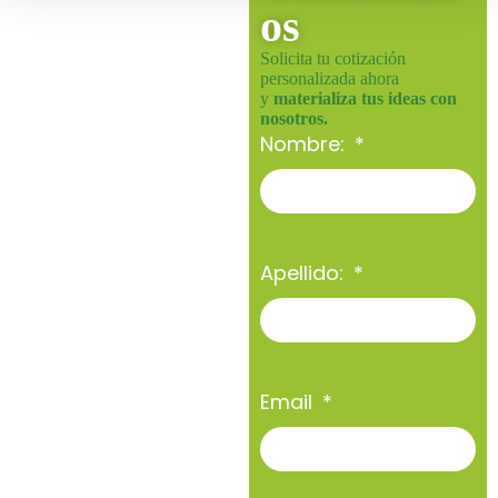
os
Solicita tu cotización
personalizada ahora
y
materializa tus ideas con
nosotros.
Nombre:
Apellido:
Email