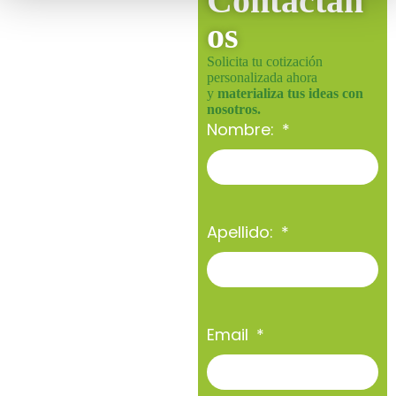
Contáctan
os
Solicita tu cotización
personalizada ahora
y
materializa tus ideas con
nosotros.
Nombre:
Apellido:
Email