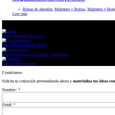
Bolsas de algodón
,
Maletines y Bolsos
,
Maletines y Bols
Leer más
En tendencia Ahora
Mini Libreta Bamboo Eco
Mug Metalico Mask 350ml
Mug Cerámica con Cuchara Trump 10oz
Gancho Portacartera
Contáctanos
Solicita tu cotización personalizada ahora y
materializa tus ideas co
Nombre:
Email