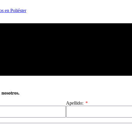
os en Poliéster
n nosotros.
Apellido: