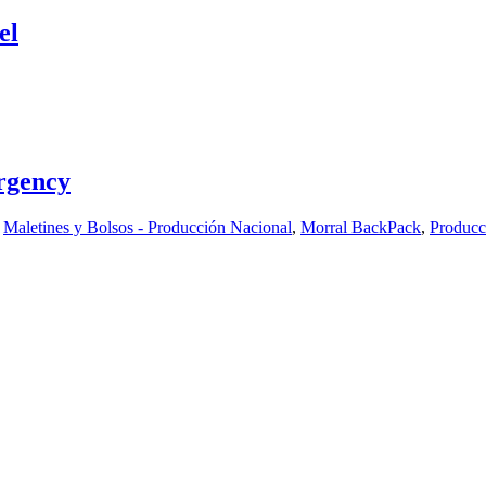
el
rgency
,
Maletines y Bolsos - Producción Nacional
,
Morral BackPack
,
Producc