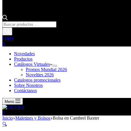
Login
0
Novedades
Productos
Catálogos Virtuales
Promos Mundial 2026
Novelties 2026
Catalogos promocionales
Sobre Nosotros
Contáctanos
Menú
0
Inicio
Maletines y Bolsos
Bolsa en Cambrel Baxter
🔍