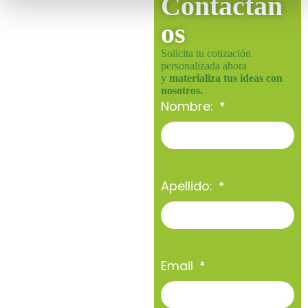
Contáctan
os
Solicita tu cotización
personalizada ahora
y
materializa tus ideas con
nosotros.
Nombre:
Apellido:
Email