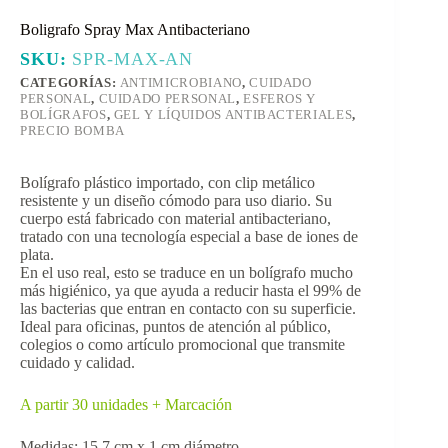
Boligrafo Spray Max Antibacteriano
SKU:
SPR-MAX-AN
CATEGORÍAS:
ANTIMICROBIANO
,
CUIDADO
PERSONAL
,
CUIDADO PERSONAL
,
ESFEROS Y
BOLÍGRAFOS
,
GEL Y LÍQUIDOS ANTIBACTERIALES
,
PRECIO BOMBA
Bolígrafo plástico importado, con clip metálico
resistente y un diseño cómodo para uso diario. Su
cuerpo está fabricado con material antibacteriano,
tratado con una tecnología especial a base de iones de
plata.
En el uso real, esto se traduce en un bolígrafo mucho
más higiénico, ya que ayuda a reducir hasta el 99% de
las bacterias que entran en contacto con su superficie.
Ideal para oficinas, puntos de atención al público,
colegios o como artículo promocional que transmite
cuidado y calidad.
A partir 30 unidades + Marcación
Medidas: 15.7 cm x 1 cm diámetro