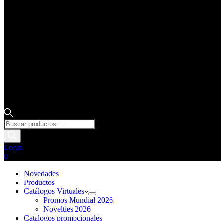
Búsqueda
de
productos
Login
Carro
0
de
compra
Novedades
Productos
Catálogos Virtuales
Promos Mundial 2026
Novelties 2026
Catalogos promocionales