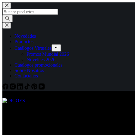
Saltar
al
Búsqueda
contenido
de
productos
Novedades
Productos
Catálogos Virtuales
Promos Mundial 2026
Novelties 2026
Catalogos promocionales
Sobre Nosotros
Contáctanos