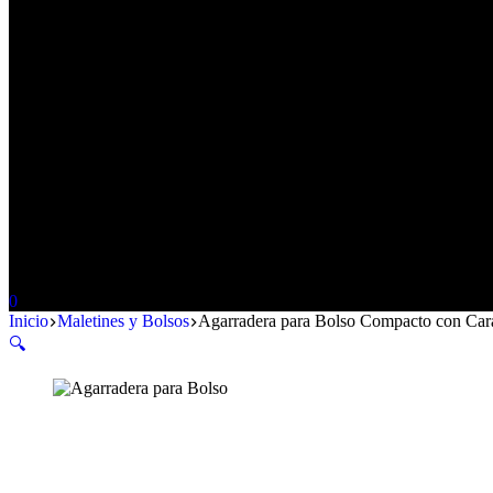
Carro
0
de
Inicio
Maletines y Bolsos
Agarradera para Bolso Compacto con Car
compra
🔍