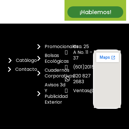
¡Hablemos!
Promocionales
Cra. 25
A No. 11 –
Bolsas
37
Catálogo
Ecológicas
(601)2015300
Contacto
Cuadernos
Corporativos
320 827
2683
Avisos 3d
Y
Ventas@dicoes.co
Publicidad
Exterior