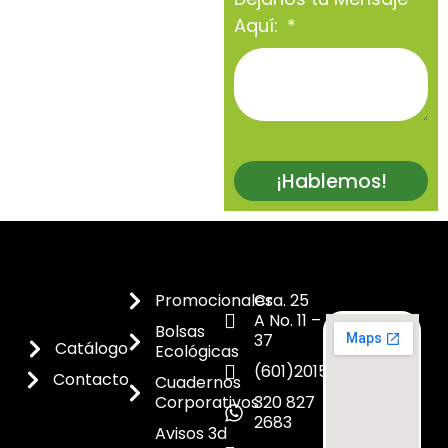
Aquí:
¡Hablemos!
Promocionales
Cra. 25
A No. 11 –
Bolsas
37
Catálogo
Ecológicas
(601)2015300
Contacto
Cuadernos
Corporativos
320 827
2683
Avisos 3d