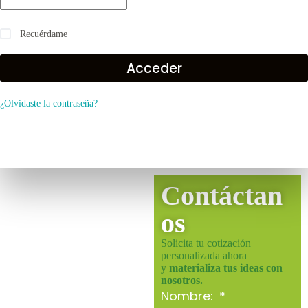
Recuérdame
Acceder
¿Olvidaste la contraseña?
Contáctan
os
Solicita tu cotización
personalizada ahora
y
materializa tus ideas con
nosotros.
Nombre: